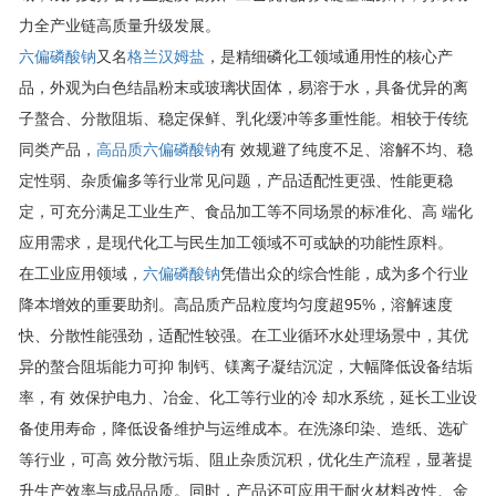
力全产业链高质量升级发展。
六偏磷酸钠
又名
格兰汉姆盐
，是精细磷化工领域通用性的核心产
品，外观为白色结晶粉末或玻璃状固体，易溶于水，具备优异的离
子螯合、分散阻垢、稳定保鲜、乳化缓冲等多重性能。相较于传统
同类产品，
高品质六偏磷酸钠
有 效规避了纯度不足、溶解不均、稳
定性弱、杂质偏多等行业常见问题，产品适配性更强、性能更稳
定，可充分满足工业生产、食品加工等不同场景的标准化、高 端化
应用需求，是现代化工与民生加工领域不可或缺的功能性原料。
在工业应用领域，
六偏磷酸钠
凭借出众的综合性能，成为多个行业
降本增效的重要助剂。高品质产品粒度均匀度超95%，溶解速度
快、分散性能强劲，适配性较强。在工业循环水处理场景中，其优
异的螯合阻垢能力可抑 制钙、镁离子凝结沉淀，大幅降低设备结垢
率，有 效保护电力、冶金、化工等行业的冷 却水系统，延长工业设
备使用寿命，降低设备维护与运维成本。在洗涤印染、造纸、选矿
等行业，可高 效分散污垢、阻止杂质沉积，优化生产流程，显著提
升生产效率与成品品质。同时，产品还可应用于耐火材料改性、金