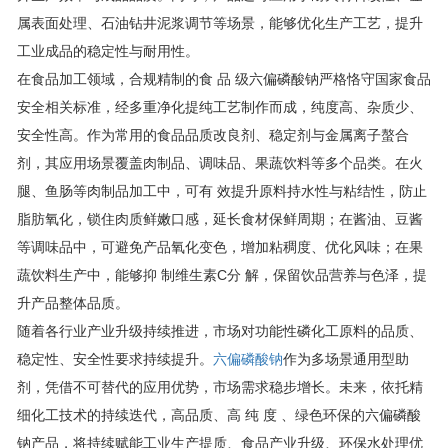
属表面处理、石油钻井泥浆调节等场景，能够优化生产工艺，提升
工业成品的稳定性与耐用性。
在食品加工领域，合规精制的食 品 级六偏磷酸钠严格恪守国家食品
安全相关标准，经多重净化提纯工艺制作而成，纯度高、杂质少、
安全性高。作为常用的食品品质改良剂、稳定剂与金属离子螯合
剂，其应用场景覆盖肉制品、调味品、果蔬饮料等多个品类。在火
腿、鱼肠等肉制品加工中，可有 效提升原料持水性与粘结性，防止
脂肪氧化，锁住肉质鲜嫩口感，延长食材保鲜周期；在酱油、豆酱
等调味品中，可避免产品氧化变色，增加粘稠度、优化风味；在果
蔬饮料生产中，能够抑 制维生素C分 解，保留饮品营养与色泽，提
升产品整体品质。
随着各行业产业升级持续推进，市场对功能性磷化工原料的品质、
稳定性、安全性要求持续提升。
六偏磷酸钠
作为多场景通用型助
剂，凭借不可替代的应用优势，市场需求稳步增长。未来，依托精
细化工技术的持续迭代，高品质、高 纯 度 、绿色环保的六偏磷酸
钠产品，将持续赋能工业生产提质、食品产业升级、环保水处理优