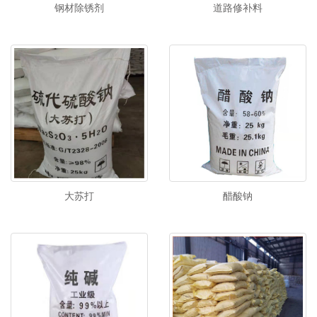
钢材除锈剂
道路修补料
大苏打
醋酸钠