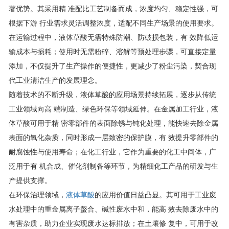
著优势。其采用精 准配比工艺制备而成，浓度均匀、稳定性强，可
根据下游 行业需求灵活调整浓度，适配不同生产场景的使用要求。
在运输过程中，液体草酸无需特殊防潮、防破损包装，有 效降低运
输成本与损耗；使用时无需粉碎、溶解等预处理步骤，可直接定量
添加，不仅提升了生产操作的便捷性，更减少了粉尘污染，契合现
代工业清洁生产的发展理念。
随着技术的不断升级，液体草酸的应用场景持续拓展，逐步从传统
工业领域向高 端制造、绿色环保等领域延伸。在金属加工行业，液
体草酸可用于精 密零部件的表面除锈与钝化处理，能快速去除金属
表面的氧化杂质，同时形成一层致密的保护膜，有 效提升零部件的
耐腐蚀性与使用寿命；在化工行业，它作为重要的化工中间体，广
泛用于有 机合成、催化剂制备等环节，为精细化工产品的研发与生
产提供支撑。
在环保治理领域，
液体草酸
的应用价值日益凸显。其可用于工业废
水处理中的重金属离子螯合、碱性废水中和，能高 效去除废水中的
有害杂质，助力企业实现废水达标排放；在土壤修 复中，可用于改